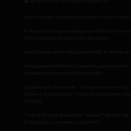
Nb de lecture de cette histoire érotique :
197
Pour les études mes parents avaient refusé d'acheter 
À l'école tout les camarades parlaient des émissions et
j'étais frustré de ne pas profiter de ce loisir.
Lors d'un jeudi après-midi passé en ville, je décidais d
Je regardais les différentes cassettes exposées et les
m'avaient procuré une érection terrible.
Le gardien des lieux me dit : "Tu veux visionner une K7, t
cabines à ta dispositions." J'hésitais longuement, choi
comptoir.
"C'est celle-ci que je veux voir" "je peux?" Bien sûr me 
et tu pourras la voir dans la cabine N°3.