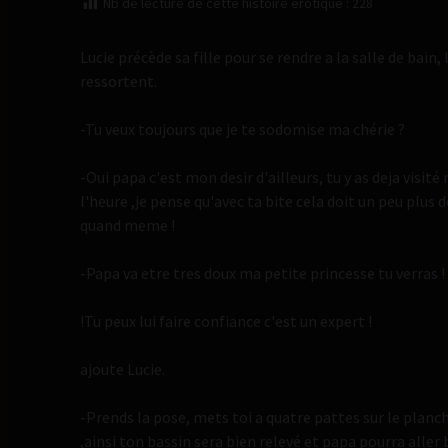
Nb de lecture de cette histoire érotique :
228
Lucie précède sa fille pour se rendre a la salle de bain, 
ressortent.
-Tu veux toujours que je te sodomise ma chérie ?
-Oui papa c'est mon desir d'ailleurs, tu y as deja visit
l'heure ,je pense qu'avec ta bite cela doit un peu plus
quand meme !
-Papa va etre tres doux ma petite princesse tu verras !
!Tu peux lui faire confiance c'est un expert !
ajoute Lucie.
-Prends la pose, mets toi a quatre pattes sur le planch
,ainsi ton bassin sera bien relevé et papa pourra aller