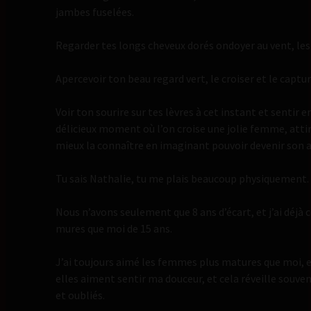
jambes fuselées.
Regarder tes longs cheveux dorés ondoyer au vent, les vo
Apercevoir ton beau regard vert, le croiser et le captu
Voir ton sourire sur tes lèvres à cet instant et sentir e
délicieux moment où l’on croise une jolie femme, attir
mieux la connaître en imaginant pouvoir devenir son
Tu sais Nathalie, tu me plais beaucoup physiquement.
Nous n’avons seulement que 8 ans d’écart, et j’ai déjà
mures que moi de 15 ans.
J’ai toujours aimé les femmes plus matures que moi, e
elles aiment sentir ma douceur, et cela réveille souvent
et oubliés.