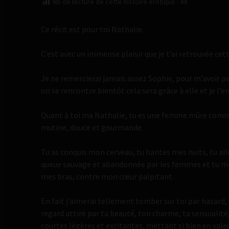
Nb de lecture de cette histoire érotique :
44
Ce récit est pour toi Nathalie.
C’est avec un immense plaisir que je t’ai retrouvée cet
Je ne remercierai jamais assez Sophie, pour m’avoir pe
on se rencontre bientôt cela sera grâce à elle et je l’
Quant à toi ma Nathalie, tu es une femme mûre comme 
mutine, douce et gourmande.
Tu as conquis mon cerveau, tu hantes mes nuits, tu al
queue sauvage et abandonnée par les femmes et tu me
mes bras, contre mon cœur palpitant.
En fait j’aimerai tellement tomber sur toi par hasard, t
regard attiré par ta beauté, ton charme, ta sensualité,
courtes légères et excitantes, mettant si bien en valeu