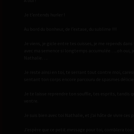
A oui !
Je t’entends hurler !
Au bord du bonheur, de l’extase, du sublime !!!!
Je viens, je gicle entre tes cuisses, je me repends dans
avec ma semence si longtemps accumulée…..oh oui, je 
Nathalie….
Je reste ainsi en toi, te serrant tout contre moi, care
sentant ton corps encore parcouru de spasmes délicie
Je te laisse reprendre ton souffle, tes esprits, tandis
ventre.
Je suis bien avec toi Nathalie, et j’ai hâte de vivre ces 
J’espère que ce petit message pour toi, comblera ton