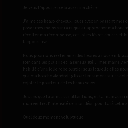
Je veux t’apporter cela aussi ma chérie.
J’aime tes beaux cheveux, jouer avec en passant mes do
poser mes mains sur ta nuque et approcher ma bouche 
récolter ma récompense, ces jolies lèvres douces et h
langoureuse…..
Nous pourrions rester ainsi des heures à nous embrasse
loin dans les plaisirs et la sensualité….mes mains vie
habillé d’une jolie robe bustier sous laquelle elles pou
que ma bouche viendrait glisser lentement sur ta délic
cajoler le pourtour de tes beaux seins.
Je sens que tu aimes ces attentions, et ta main aussi 
mon ventre, l’intensité de mon désir pour toi à cet in
Quel doux moment voluptueux.