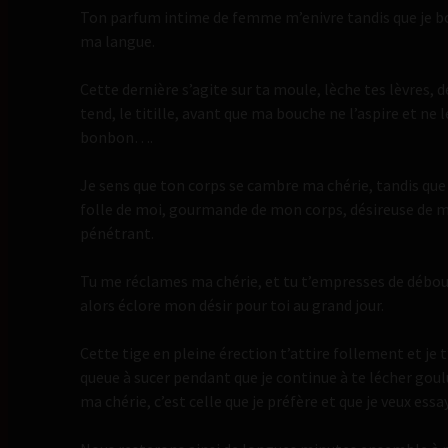
Ton parfum intime de femme m’enivre tandis que je boi
ma langue.
Cette dernière s’agite sur ta moule, lèche tes lèvres, d
tend, le titille, avant que ma bouche ne l’aspire et ne
bonbon….
Je sens que ton corps se cambre ma chérie, tandis que
folle de moi, gourmande de mon corps, désireuse de m
pénétrant.
Tu me réclames ma chérie, et tu t’empresses de débo
alors éclore mon désir pour toi au grand jour.
Cette tige en pleine érection t’attire follement et je t’
queue à sucer pendant que je continue à te lécher gou
ma chérie, c’est celle que je préfère et que je veux essa