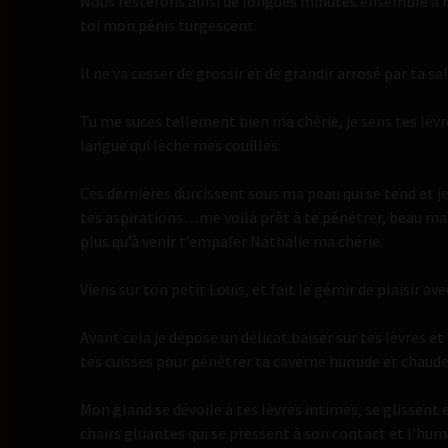
Nous resterons ainsi de longues minutes ensemble à 
toi mon pénis turgescent.
Il ne va cesser de grossir et de grandir arrosé par ta 
Tu me suces tellement bien ma chérie, je sens tes lèvr
langue qui lèche mes couilles.
Ces dernières durcissent sous ma peau qui se tend et je
tes aspirations…me voilà prêt à te pénétrer, beau mat 
plus qu’à venir t’empaler Nathalie ma chérie.
Viens sur ton petit Louis, et fait le gémir de plaisir 
Avant cela je dépose un délicat baiser sur tes lèvres e
tes cuisses pour pénétrer ta caverne humide et chaude
Mon gland se dévoile à tes lèvres intimes, se glissent e
chairs gluantes qui se pressent à son contact et l’hume