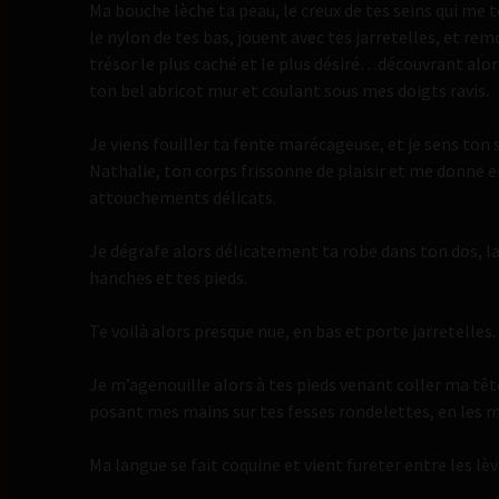
Ma bouche lèche ta peau, le creux de tes seins qui me 
le nylon de tes bas, jouent avec tes jarretelles, et re
trésor le plus caché et le plus désiré…découvrant alor
ton bel abricot mur et coulant sous mes doigts ravis.
Je viens fouiller ta fente marécageuse, et je sens ton 
Nathalie, ton corps frissonne de plaisir et me donne en
attouchements délicats.
Je dégrafe alors délicatement ta robe dans ton dos, la 
hanches et tes pieds.
Te voilà alors presque nue, en bas et porte jarretelles.
Je m’agenouille alors à tes pieds venant coller ma têt
posant mes mains sur tes fesses rondelettes, en le
Ma langue se fait coquine et vient fureter entre les lèv