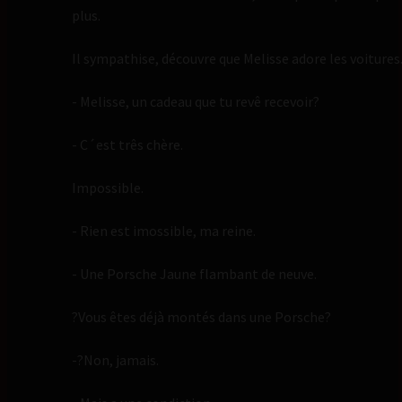
plus.
Il sympathise, découvre que Melisse adore les voitures
- Melisse, un cadeau que tu revê recevoir?
- C´est três chère.
Impossible.
- Rien est imossible, ma reine.
- Une Porsche Jaune flambant de neuve.
?Vous êtes déjà montés dans une Porsche?
-?Non, jamais.