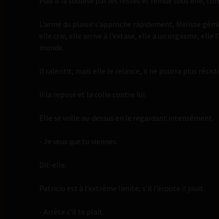
Puis il la soulève par les fesses et remue sous elle, c
L’armé du plaisir s’approche rapidement, Melisse gémit,
elle crie, elle arrive à l’extase, elle a un orgasme, elle 
monde.
Il ralentit, mais elle le relance, il ne pourra plus rési
Il la repose et la colle contre lui.
Elle se vrille au-dessus en le regardant intensément.
- Je veux que tu viennes.
Dit-elle.
Patricio est à l’extrême limite, s’il l’écoute il jouit.
- Arrête s’il te plaît.