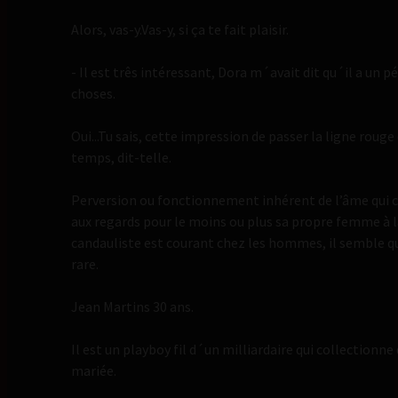
Alors, vas-y.Vas-y, si ça te fait plaisir.
- Il est três intéressant, Dora m´avait dit qu´il a un p
choses.
Oui...Tu sais, cette impression de passer la ligne roug
temps, dit-telle.
Perversion ou fonctionnement inhérent de l’âme qui co
aux regards pour le moins ou plus sa propre femme à l
candauliste est courant chez les hommes, il semble qu
rare.
Jean Martins 30 ans.
Il est un playboy fil d´un milliardaire qui collection
mariée.