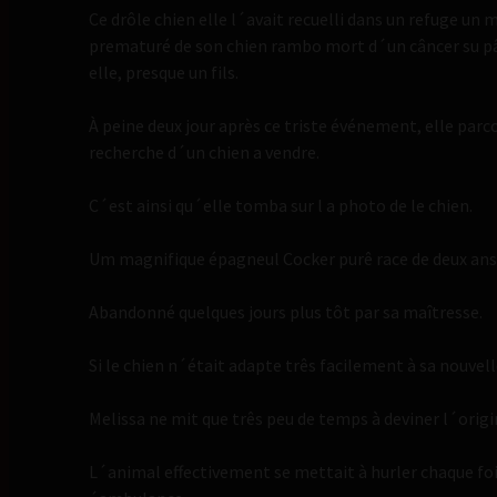
Ce drôle chien elle l´avait recuelli dans un refuge un m
prematuré de son chien rambo mort d´un câncer su pân
elle, presque un fils.
À peine deux jour après ce triste événement, elle parco
recherche d´un chien a vendre.
C´est ainsi qu´elle tomba sur l a photo de le chien.
Um magnifique épagneul Cocker purê race de deux ans
Abandonné quelques jours plus tôt par sa maîtresse.
Si le chien n´était adapte três facilement à sa nouvelle
Melissa ne mit que três peu de temps à deviner l´orig
L´animal effectivement se mettait à hurler chaque foi