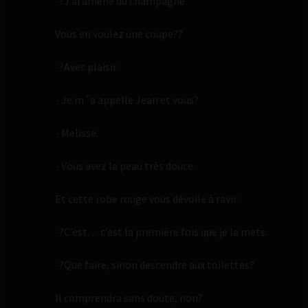
-?J’ai amené du champagne.
Vous en voulez une coupe??
-?Avec plaisir.
- Je m´a appelle Jean et vous?
- Melisse.
- Vous avez la peau très douce.
Et cette robe rouge vous dévoile à ravir.
-?C’est… c’est la première fois que je la mets.
-?Que faire, sinon descendre aux toilettes?
Il comprendra sans doute, non?