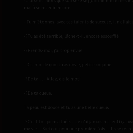
- J’ai senti alors que son sexe se gonflait entre mes lèvr
mal à se retenir encore.
- Tu m’étonnes, avec tes talents de suceuse, il n’allai
-?Tu as été terrible, lâche-t-il, encore essoufflé.
-?Prends-moi, j’ai trop envie!
- Dis-moi de quoi tu as envie, petite coquine.
-?De ta… - Allez, dis le mot!
-?De ta queue.
Ta peau est douce et tu as une belle queue.
-?C’est toi qui m’a tuée… Je n’ai jamais ressenti ça av
ma vie… Surtout pour une première fois… Ils se retrou