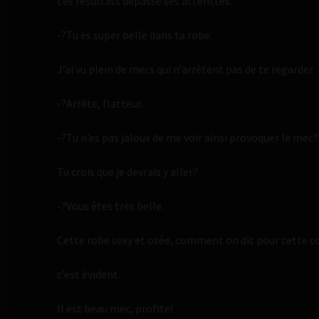
Les résultats depasse ses attenttes.
-?Tu es super belle dans ta robe.
J’ai vu plein de mecs qui n’arrêtent pas de te regarder.
-?Arrête, flatteur.
-?Tu n’es pas jaloux de me voir ainsi provoquer le mec?
Tu crois que je devrais y aller?
-?Vous êtes très belle.
Cette robe sexy et osée, comment on dit pour cette c
c’est évident.
Il est beau mec, profite!