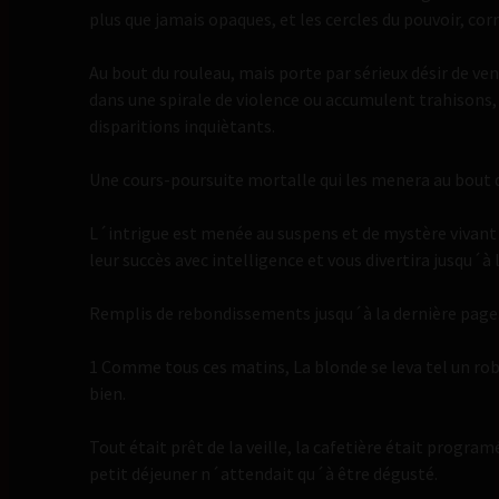
plus que jamais opaques, et les cercles du pouvoir, co
Au bout du rouleau, mais porte par sérieux désir de ve
dans une spirale de violence ou accumulent trahisons
disparitions inquiètants.
Une cours-poursuite mortalle qui les menera au bout 
L´intrigue est menée au suspens et de mystère vivant 
leur succès avec intelligence et vous divertira jusqu´à l
Remplis de rebondissements jusqu´à la dernière page
1 Comme tous ces matins, La blonde se leva tel un robo
bien.
Tout était prêt de la veille, la cafetière était program
petit déjeuner n´attendait qu´à être dégusté.