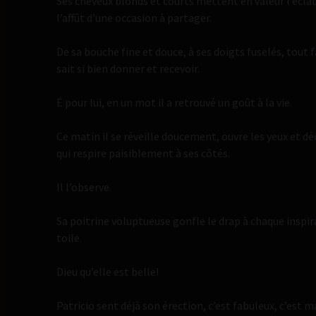
Ses cheveux blonds et courts mettent en valeur l’éclat
l’affût d’une occasion à partager.
De sa bouche fine et douce, à ses doigts fuselés, tout fa
sait si bien donner et recevoir.
É pour lui, en un mot il a retrouvé un goût à la vie.
Ce matin il se réveille doucement, ouvre les yeux et d
qui respire paisiblement à ses côtés.
Il l’observe.
Sa poitrine voluptueuse gonfle le drap à chaque inspir
toile.
Dieu qu’elle est belle!
Patricio sent déjà son érection, c’est fabuleux, c’est m