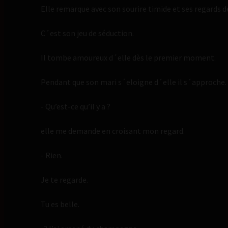
Elle remarque avec son sourire timide et ses regards de
C´est son jeu de séduction.
Il tombe amoureux d´elle dès le premier moment.
Pendant que son mari s´eloigne d´elle il s´approche.
- Qu’est-ce qu’il y a ?
elle me demande en croisant mon regard.
- Rien.
Je te regarde.
Tu es belle.