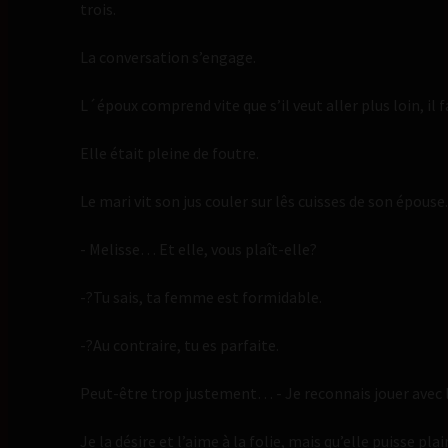
trois.
La conversation s’engage.
L´époux comprend vite que s’il veut aller plus loin, il
Elle était pleine de foutre.
Le mari vit son jus couler sur lês cuisses de son épouse.
- Melisse… Et elle, vous plaît-elle?
-?Tu sais, ta femme est formidable.
-?Au contraire, tu es parfaite.
Peut-être trop justement… - Je reconnais jouer avec le
Je la désire et l’aime à la folie, mais qu’elle puisse pla