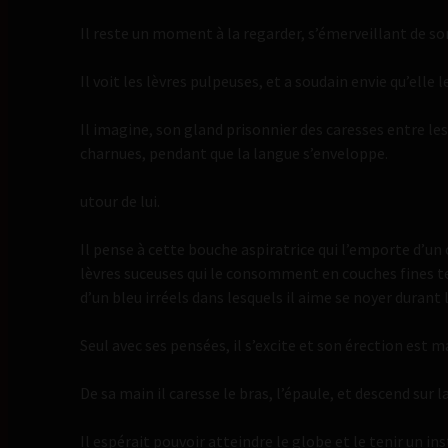
Il reste un moment à la regarder, s’émerveillant de s
Il voit les lèvres pulpeuses, et a soudain envie qu’elle
Il imagine, son gland prisonnier des caresses entre l
charnues, pendant que la langue s’enveloppe.
utour de lui.
Il pense à cette bouche aspiratrice qui l’emporte d’un 
lèvres suceuses qui le consomment en couches fines te
d’un bleu irréels dans lesquels il aime se noyer durant l
Seul avec ses pensées, il s’excite et son érection est 
De sa main il caresse le bras, l’épaule, et descend sur l
Il espérait pouvoir atteindre le globe et le tenir un in