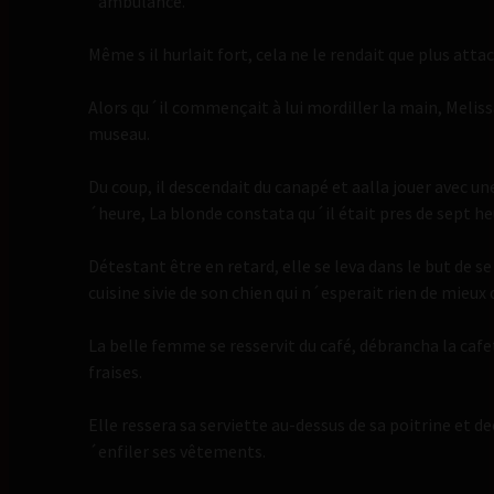
´ambulance.
Même s il hurlait fort, cela ne le rendait que plus atta
Alors qu´il commençait à lui mordiller la main, Meliss
museau.
Du coup, il descendait du canapé et aalla jouer avec un
´heure, La blonde constata qu´il était pres de sept he
Détestant être en retard, elle se leva dans le but de se 
cuisine sivie de son chien qui n´esperait rien de mieux
La belle femme se resservit du café, débrancha la cafe
fraises.
Elle ressera sa serviette au-dessus de sa poitrine et de
´enfiler ses vêtements.