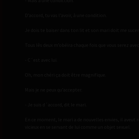
- Mais a une condiction.
D’accord, tu vas l’avoir, à une condition.
Je dois te baiser dans ton lit et son mari doit me sucer 
Tous lês deux m’obéira chaque fois que vous serez avec
- C´est avec lui.
Oh, mon chéri ça doit être magnifique.
Mais je ne peux qu’accepter.
- Je suis d´accord, dit le mari.
En ce moment, le mari a de nouvelles envies, il aveut r
vicieux en se servant de lui comme un objet sexuel.