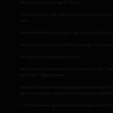
Son mari était en voyage d´affaire.
A ce dernier mot, elle sourit car prendre était celui qu
nuit.
Une fois réveillée, elle coupa l´eau et sortit de La bai
La blonde attrapa sa serviette au passage et la noua a
Du coup elle frissonna pas de doute.
Cette journée promettait d´être froide sentant l´ode
dans tout l´appartement.
Melissa s´en sevit une tasse, ajouta un peu delait et Al
juste à temps pour entendre le présentateur annoncer qu
C´est le moment que choisit son chien pour venir se bl