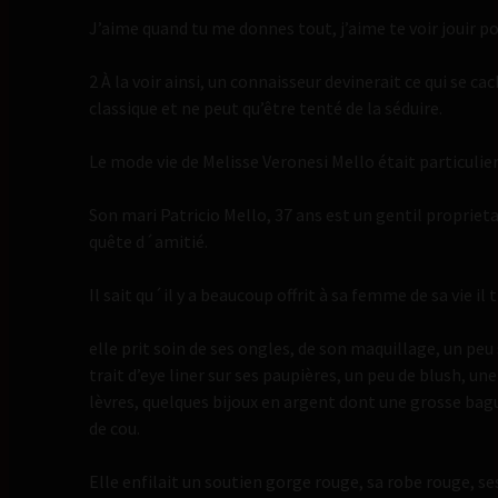
J’aime quand tu me donnes tout, j’aime te voir jouir p
2 À la voir ainsi, un connaisseur devinerait ce qui se c
classique et ne peut qu’être tenté de la séduire.
Le mode vie de Melisse Veronesi Mello était particulier
Son mari Patricio Mello, 37 ans est un gentil propriet
quête d´amitié.
Il sait qu´il y a beaucoup offrit à sa femme de sa vie il t
elle prit soin de ses ongles, de son maquillage, un peu
trait d’eye liner sur ses paupières, un peu de blush, un
lèvres, quelques bijoux en argent dont une grosse bague
de cou.
Elle enfilait un soutien gorge rouge, sa robe rouge, se