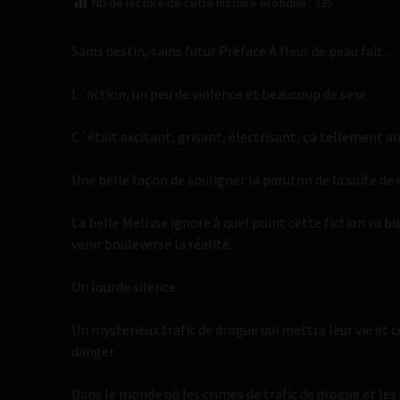
Nb de lecture de cette histoire érotique :
235
Sains destin, sains futur Préface À fleur de peau fait...
L´action, un peu de violence et beaucoup de sexe.
C´était excitant, grisant, électrisant, ça tellement 
Une belle façon de souligner la paruton de la suíte de ce
La belle Melisse ignore à quel point cette fiction va b
venir bouleversé la réalité.
Un lourde silence.
Un mysterieux trafic de drogue qui mettra leur vie et 
danger.
Dans le monde où les crimes de trafic de drogue et le