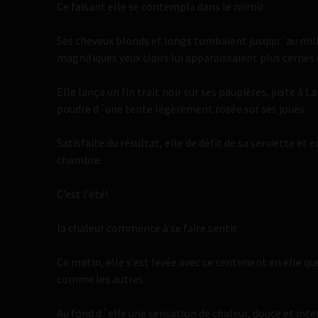
Ce faisant elle se contempla dans le miroir.
Ses cheveux blonds et longs tombaient jusqqu´au milie
magnifiques yeux clairs lui apparaissaient plus cernes
Elle lança un fin trait noir sur ses paupières, juste à L
poudre d´une tente légèrement rosée sur ses joues.
Satisfaite du résultat, elle de défit de sa serviette et 
chambre.
C’est l’été!
la chaleur commence à se faire sentir.
Ce matin, elle s’est levée avec ce sentiment en elle qu
comme les autres.
Au fond d´elle une sensation de chaleur, douce et intens