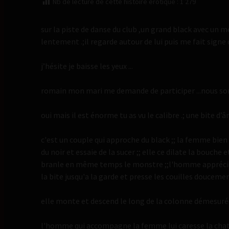
Nb de lecture de cette histoire érotique :
1 279
sur la piste de danse du club ,un grand black avec u
lentement .;il regarde autour de lui puis me fait signe d
j’hésite je baisse les yeux ...
romain mon mari me demande de participer ...nous somm
oui mais il est énorme tu as vu le calibre .; une bite d’ân
c'est un couple qui approche du black ;; la femme bie
du noir et essaie de la sucer ;; elle ce dilate la bouche 
branle en même temps le monstre ;;l'homme apprécie i
la bite jusqu'a la garde et presse les couilles doucement
elle monte et descend le long de la colonne démesurée 
l'homme qui accompagne la femme lui caresse la chatt