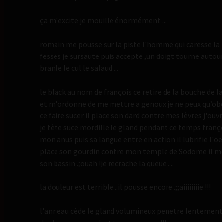
ça m'excite je mouille énormément ...
romain me pousse sur la piste l'homme qui caresse l
fesses je sursaute puis accepte ,un doigt tourne autou
branle le cul le salaud ...
le black au nom de françois ce retire de la bouche de 
et m'ordonne de me mettre a genoux je ne peux qu’ob
ce faire sucer il place son dard contre mes lèvres j'ouv
je tète suce mordille le gland pendant ce temps franço
mon anus puis sa langue entre en action il lubrifie l'oei
place son gourdin contre mon temple de Sodome il me
son bassin .;ouah !je recrache la queue ....
la douleur est terrible ..il pousse encore .;;aiiiiiiiie !!!
l'anneau cède le gland volumineux penetre lentement 