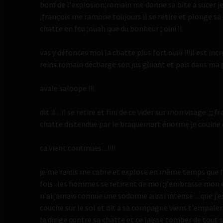
bord de l'explosion;romain me donne sa bite a sucer je
,françois me ramone toujours il se retire et plonge s
chatte en feu ;ouah que du bonheur ; ouii !!
vas y défonces moi la chatte plus fort ouiii !!!il est in
reins romain décharge son jus gluant et pais dans ma g
avale saloope !!!
dit il ...il se retire et fini de ce vider sur mon visage .;; 
chatte distendue par le braquemart énorme je couine de 
ca vient continues....!!!!
je me raidis me cabre et explose en même temps que fr
fois ..les hommes se retirent de moi ;j'embrasse mon é
n'ai jamais connue une sodomie aussi intense ....que j’
couche sur le sol et dit a sa compagne viens t'empale
la dirige contre sa chatte et ce laisse tomber de tou