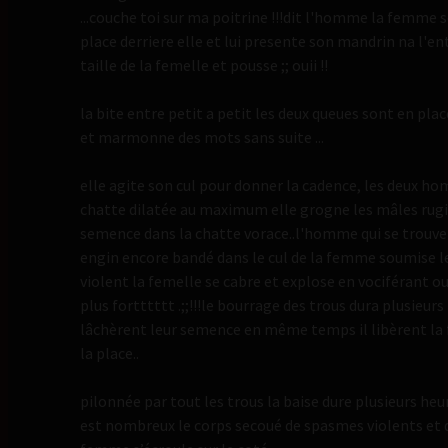
...couche toi sur ma poitrine !!!dit l'homme la femme s
place derriere elle et lui presente son mandrin na l'ent
taille de la femelle et pousse ;; ouii !!
la bite entre petit a petit les deux queues sont en pla
et marmonne des mots sans suite ...
elle agite son cul pour donner la cadence, les deux 
chatte dilatée au maximum elle grogne les mâles rug
semence dans la chatte vorace..l'homme qui se trouve d
engin encore bandé dans le cul de la femme soumise 
violent la femelle se cabre et explose en vociférant
plus fortttttt .;;!!!le bourrage des trous dura plusieur
lâchèrent leur semence en même temps il libèrent la
la place..
pilonnée par tout les trous la baise dure plusieurs h
est nombreux le corps secoué de spasmes violents et d