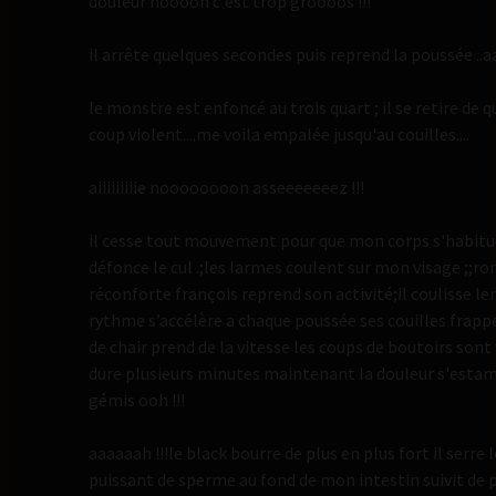
douleur noooon c'est trop groooos !!!
il arrête quelques secondes puis reprend la poussée ..
le monstre est enfoncé au trois quart ; il se retire de
coup violent....me voila empalée jusqu'au couilles....
aiiiiiiiiie noooooooon asseeeeeeez !!!
il cesse tout mouvement pour que mon corps s'habitue
défonce le cul .;les larmes coulent sur mon visage ;
réconforte françois reprend son activité;il coulisse l
rythme s’accélère a chaque poussée ses couilles frappe
de chair prend de la vitesse les coups de boutoirs son
dure plusieurs minutes maintenant la douleur s'estampe
gémis ooh !!!
aaaaaah !!!le black bourre de plus en plus fort il serre 
puissant de sperme au fond de mon intestin suivit de pl