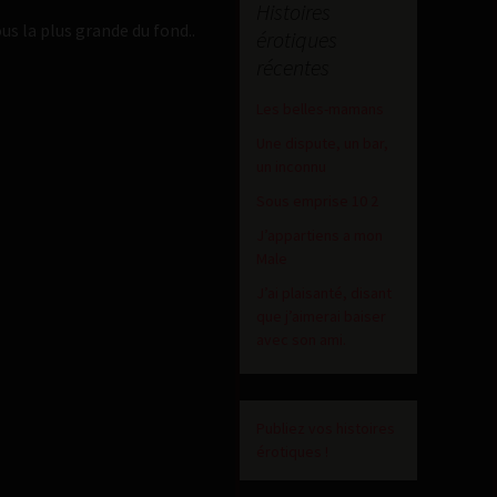
Histoires
s la plus grande du fond..
érotiques
récentes
Les belles-mamans
Une dispute, un bar,
un inconnu
Sous emprise 10 2
J’appartiens a mon
Male
J’ai plaisanté, disant
que j’aimerai baiser
avec son ami.
Publiez vos histoires
érotiques !