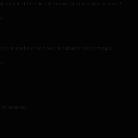
rs du monde et c’est dure de trouver une place pour se garer !
r.
er à la salle de bain pour se rafraîchir et se changer.
re.
 en vacances !