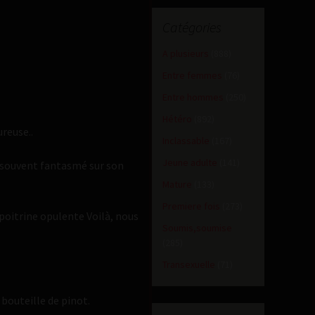
Catégories
A plusieurs
(888)
Entre femmes
(76)
Entre hommes
(250)
Hétéro
(892)
reuse..
Inclassable
(167)
Jeune adulte
(141)
’ai souvent fantasmé sur son
Mature
(133)
Premiere fois
(273)
 poitrine opulente Voilà, nous
Soumis,soumise
(285)
Transexuelle
(71)
 bouteille de pinot.