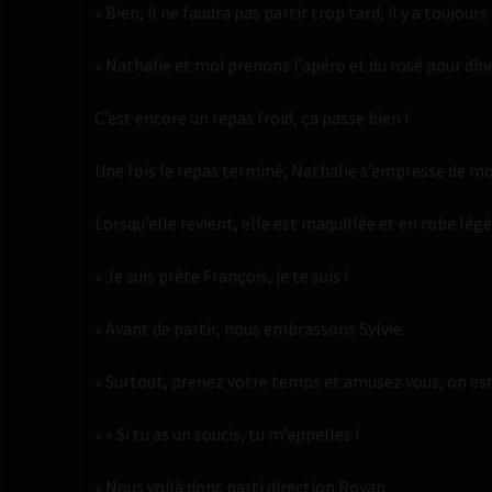
« Bien, il ne faudra pas partir trop tard, il y a toujou
« Nathalie et moi prenons l’apéro et du rosé pour dîne
C’est encore un repas froid, ça passe bien !
Une fois le repas terminé, Nathalie s’empresse de mont
Lorsqu’elle revient, elle est maquillée et en robe légè
« Je suis prête François, je te suis !
« Avant de partir, nous embrassons Sylvie.
« Surtout, prenez votre temps et amusez vous, on est
« « Si tu as un soucis, tu m’appelles !
« Nous voilà donc parti direction Royan.