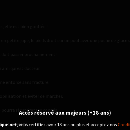
s, elle est bien gonflée !
 en petite jupe, le pieds droit sur un pouf avec une poche de glace su
n doit passer prochainement !
n ami qui est docteur.
ne entorse sans fracture.
bilisation et éviter de marcher.
e pourra récupérer ses congés.
Accès réservé aux majeurs (+18 ans)
de et bandage.
ique.net
, vous certifiez avoir 18 ans ou plus et acceptez nos
Condit