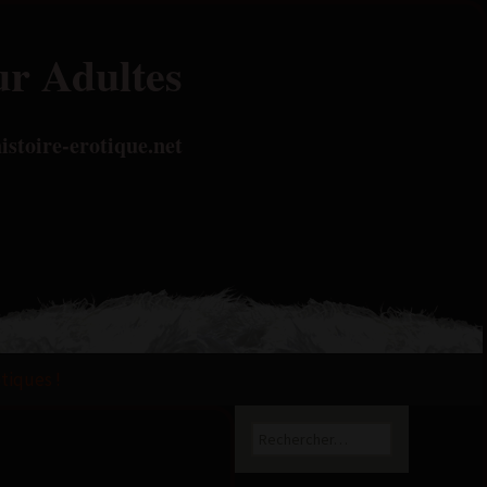
ur Adultes
istoire-erotique.net
otiques !
Rechercher :
Quand les résu