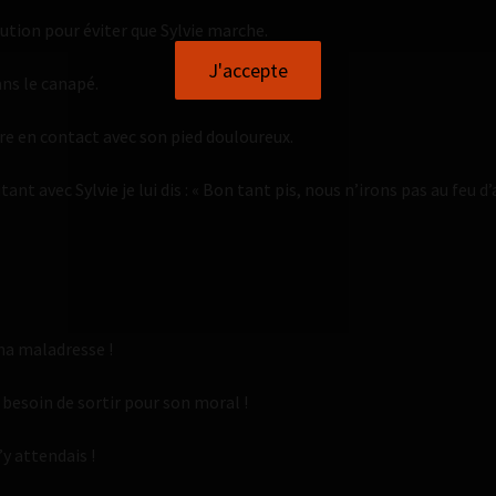
lution pour éviter que Sylvie marche.
J'accepte
ns le canapé.
tre en contact avec son pied douloureux.
nt avec Sylvie je lui dis : « Bon tant pis, nous n’irons pas au feu d’a
 ma maladresse !
besoin de sortir pour son moral !
y attendais !