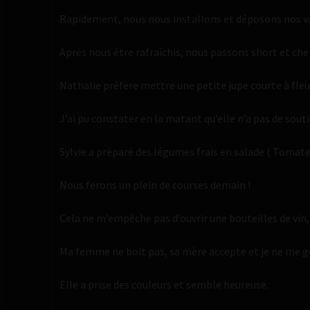
Rapidement, nous nous installons et déposons nos vali
Après nous être rafraîchis, nous passons short et ch
Nathalie préfère mettre une petite jupe courte à fleu
J’ai pu constater en la matant qu’elle n’a pas de souti
Sylvie a préparé des légumes frais en salade ( Tomate
Nous ferons un plein de courses demain !
Cela ne m’empêche pas d’ouvrir une bouteilles de vin,
Ma femme ne boit pas, sa mère accepte et je ne me gên
Elle a prise des couleurs et semble heureuse.