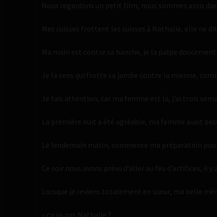
Nous regardons un petit film, nous sommes assis da
Mes cuisses frottent les cuisses à Nathalie, elle ne dit
Ma main est contre sa hanche, je la palpe doucement
Je la sens qui frotte sa jambe contre la mienne, co
Je fais attention, car ma femme est là, j’ai trois sem
La première nuit a été agréable, ma femme avait besoin 
Le lendemain matin, commence ma préparation pour un
Ce soir nous avons prévu d’aller au feu d’artifices, il y 
Lorsque je reviens totalement en sueur, ma belle mère m
« ça va pas Nathalie ?