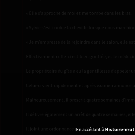
« Elle s’approche de moi et me tombe dans les bras.
« Sylvie s’est tordue la cheville lorsque nous marchion
« Je m’empresse de la rejoindre dans le salon, elle est
Effectivement celle-ci est bien gonflée, et le médeci
Le propriétaire du gîte a eu la gentillesse d’appeler u
Celui-ci vient rapidement et après examen annonce u
Malheureusement, il prescrit quatre semaines d’immo
Il délivre également un arrêt de quatre semaines, ell
Il joint une ordonnance pour des antalgiques pomma
En accédant à
Histoire-erot