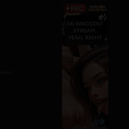
.
p bon !