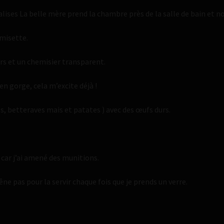
ses La belle mère prend la chambre près de la salle de bain et nou
emisette.
rs et un chemisier transparent.
en gorge, cela m’excite déjà !
s, betteraves mais et patates ) avec des œufs durs.
 car j’ai amené des munitions.
e pas pour la servir chaque fois que je prends un verre.