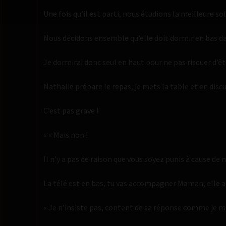
Une fois qu’il est parti, nous étudions la meilleure so
Nous décidons ensemble qu’elle doit dormir en bas da
Je dormirai donc seul en haut pour ne pas risquer d’ê
Nathalie prépare le repas, je mets la table et en discuta
C’est pas grave !
« « Mais non !
Il n’y a pas de raison que vous soyez punis à cause de
La télé est en bas, tu vas accompagner Maman, elle a 
« Je n’insiste pas, content de sa réponse comme je m’