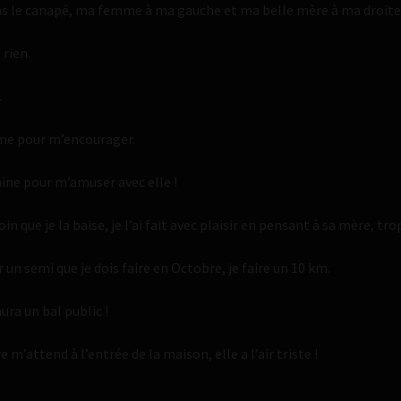
ns le canapé, ma femme à ma gauche et ma belle mère à ma droite
 rien.
.
mme pour m’encourager.
aine pour m’amuser avec elle !
que je la baise, je l’ai fait avec plaisir en pensant à sa mère, tro
 semi que je dois faire en Octobre, je faire un 10 km.
aura un bal public !
’attend à l’entrée de la maison, elle a l’air triste !