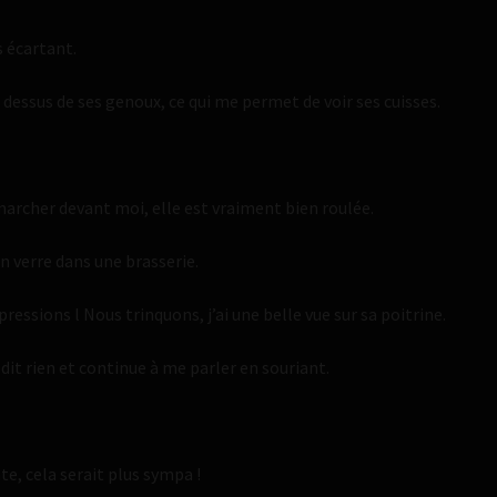
s écartant.
 dessus de ses genoux, ce qui me permet de voir ses cuisses.
archer devant moi, elle est vraiment bien roulée.
n verre dans une brasserie.
ssions l Nous trinquons, j’ai une belle vue sur sa poitrine.
 dit rien et continue à me parler en souriant.
nte, cela serait plus sympa !