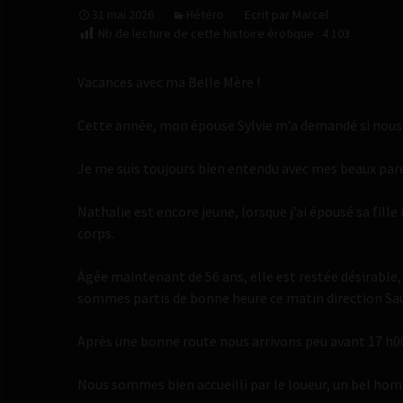
31 mai 2026
Hétéro
Ecrit par Marcel
Nb de lecture de cette histoire érotique :
4 103
Vacances avec ma Belle Mère !
Cette année, mon épouse Sylvie m’a demandé si nous
Je me suis toujours bien entendu avec mes beaux pare
Nathalie est encore jeune, lorsque j’ai épousé sa fille
corps.
Âgée maintenant de 56 ans, elle est restée désirable,
sommes partis de bonne heure ce matin direction Sau
Après une bonne route nous arrivons peu avant 17 h0
Nous sommes bien accueilli par le loueur, un bel homme