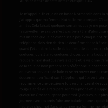
Nb de lecture de cette histoire érotique :
1 447
Je m’appelle Jb et je vis en basse Normandie dans la 
j'ai appris que ma femme Nathalie me trompait C'était
années Cela faisait quelques semaines que je me posé
la surveiller (je sais ce n'est pas bien ) J'ai d'abord s
mis un code que Je ne connaissait pas à chaque notific
téléphone Mais rien de rien La deuxième chose à était 
quand j'était dans la salle de bain et elle dans notre 
quelques jours J'ai vu quelques choses qui m'a troublé 
récupère mon iPad que j'avais caché et je visionne l'enr
de la salle de bain prendre son téléphone le poser deb
enlever sa serviette de bain et se retrouver nue et co
doucement en fixant son téléphone qui été en train de 
recommence une deuxième fois en changeant de sous 
rouge e après elle récupère son téléphone et je suppos
quelqu'un Grosse surprise pour moi Quelques jour plus 
journée avec des amis faire une balade et une expositi
heure de chez moi Dans la journée ma femme me rejoint