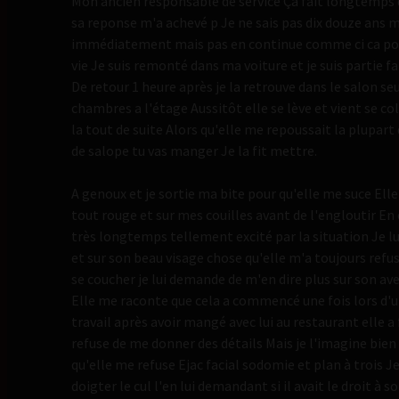
Mon ancien responsable de service Ça fait longtemps 
sa reponse m'a achevé p Je ne sais pas dix douze ans m
immédiatement mais pas en continue comme ci ca pou
vie Je suis remonté dans ma voiture et je suis partie f
De retour 1 heure après je la retrouve dans le salon se
chambres a l'étage Aussitôt elle se lève et vient se c
la tout de suite Alors qu'elle me repoussait la plupart
de salope tu vas manger Je la fit mettre.
A genoux et je sortie ma bite pour qu'elle me suce Ell
tout rouge et sur mes couilles avant de l'engloutir En 
très longtemps tellement excité par la situation Je lu
et sur son beau visage chose qu'elle m'a toujours refus
se coucher je lui demande de m'en dire plus sur son av
Elle me raconte que cela a commencé une fois lors d
travail après avoir mangé avec lui au restaurant elle a 
refuse de me donner des détails Mais je l'imagine bien 
qu'elle me refuse Ejac facial sodomie et plan à trois Je 
doigter le cul l'en lui demandant si il avait le droit à 