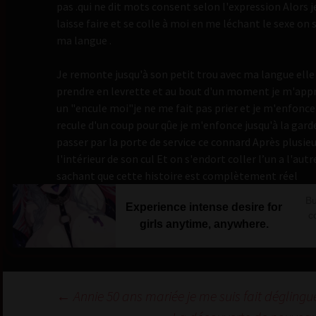
pas .qui ne dit mots consent selon l'expression Alors 
laisse faire et se colle à moi en me léchant le sexe on s
ma langue .
Je remonte jusqu'à son petit trou avec ma langue elle se
prendre en levrette et au bout d'un moment je m'appro
un "encule moi"je ne me fait pas prier et je m'enfonce
recule d'un coup pour qûe je m'enfonce jusqu'à la gar
passer par la porte de service ce connard Après plusieu
l'intérieur de son cul Et on s'endort coller l’un a l'autr
sachant que cette histoire est complètement réel
Bu
Experience intense desire for
c
girls anytime, anywhere.
Navigation
←
Annie 50 ans mariée je me suis fait déglingu
des