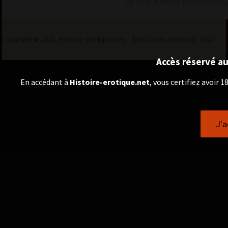
La découverte de nouveaux
articles
Copyright © 2026 .:Histoire-erotique.net:. - Tous droits réservés -
CGU
Accès réservé au
En accédant à
Histoire-erotique.net
, vous certifiez avoir 
J'a